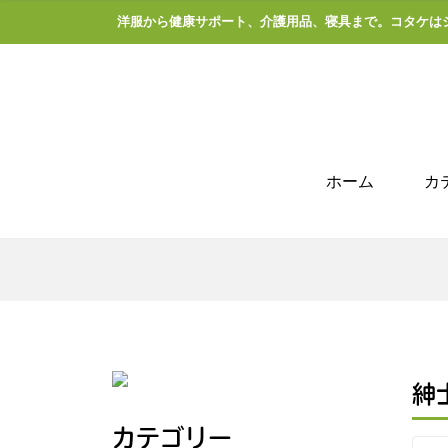
洋服から健康サポート、介護用品、寝具まで。コタケは
ホーム
カ
紳
カテゴリー