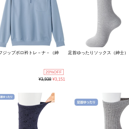
フジップポロ衿トレ－ナ－（紳
足首ゆったりソックス（紳士）
20%OFF
¥3,938
¥3,151