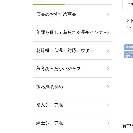
H
店長のおすすめ商品
年間を通して着られる長袖インナ－
乾燥機（低温）対応アウター
秋冬あったかパジャマ
後ろ身頃長め
婦人シニア服
紳士シニア服
背中