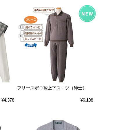
フリースポロ衿上下ス－ツ（紳士）
¥4,378
¥6,138