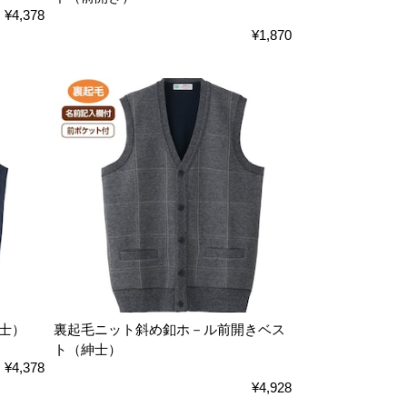
¥4,378
¥1,870
士）
裏起毛ニット斜め釦ホ－ル前開きベス
ト（紳士）
¥4,378
¥4,928