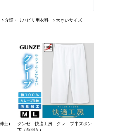
介護・リハビリ用衣料
大きいサイズ
紳士）
グンゼ 快適工房 クレ－プ半ズボン
下（前開き）