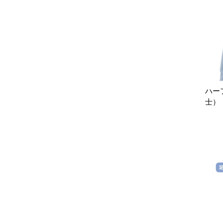
ハー
士）