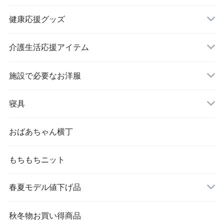
健康応援グッズ
スラックス
介護生活応援アイテム
施設で必要なお洋服
婦人 トップス
寝具
おばあちゃん横丁
もちもちニット
春夏モデル値下げ品
秋冬物お買い得商品