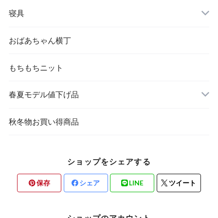
婦人 トップス
寝具
おばあちゃん横丁
もちもちニット
春夏モデル値下げ品
秋冬物お買い得商品
ショップをシェアする
保存
シェア
LINE
ツイート
ショップのアカウント