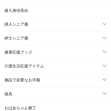
後ろ身頃長め
婦人シニア服
トップス
紳士シニア服
健康応援グッズ
スラックス
介護生活応援アイテム
施設で必要なお洋服
婦人 トップス
寝具
おばあちゃん横丁