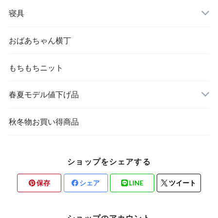
婦人 トップス
寝具
おばあちゃん横丁
もちもちニット
春夏モデル値下げ品
秋冬物お買い得商品
ショップをシェアする
保存
シェア
LINE
ツイート
ショップのアカウント