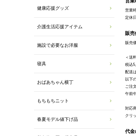
営業
健康応援グッズ
営業時
定休
介護生活応援アイテム
販売
販売
施設で必要なお洋服
＜送
寝具
税込5
配送
以下
おばあちゃん横丁
ご注
午前中
もちもちニット
対応
クリ
春夏モデル値下げ品
代金