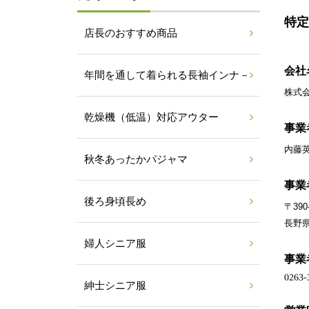
特定
店長のおすすめ商品
会社
年間を通して着られる長袖インナ－
株式
乾燥機（低温）対応アウター
事業
内藤
秋冬あったかパジャマ
事業
後ろ身頃長め
〒390
長野県
婦人シニア服
事業
紳士シニア服