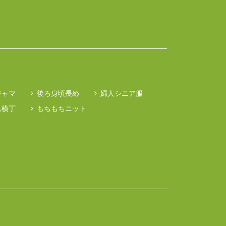
ジャマ
後ろ身頃長め
婦人シニア服
ん横丁
もちもちニット