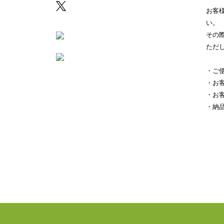
お客
い。
その
ただ
・ご
・お
・お
・納