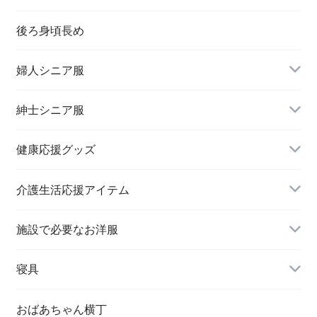
後ろ身頃長め
婦人シニア服
トップス
紳士シニア服
健康応援グッズ
スラックス
介護生活応援アイテム
施設で必要なお洋服
婦人 トップス
寝具
おばあちゃん横丁