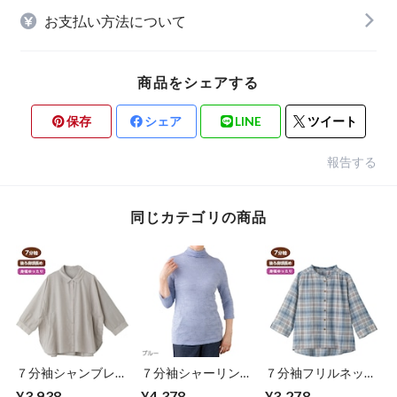
お支払い方法について
商品をシェアする
保存
シェア
LINE
ツイート
報告する
同じカテゴリの商品
７分袖シャンブレー
７分袖シャーリング
７分袖フリルネック
ブラウス（婦人）
Ｔシャツ（婦人）
ブラウス（婦人）
¥3,938
¥4,378
¥3,278