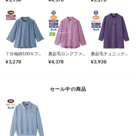
７分袖綿100％フリ
裏起毛ロングファス
裏起毛チュニックト
ルネックブラウス
ナートレーナー（婦
レーナー①（婦人）
¥3,278
¥4,378
¥3,938
（婦人）
人）
セール中の商品