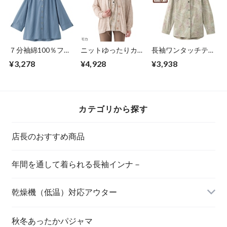
７分袖綿100％フリ
ニットゆったりカー
長袖ワンタッチテー
ルネックブラウス
ディ（婦人）
プ後ろ長めブラウス
¥3,278
¥4,928
¥3,938
（婦人）
（婦人）
カテゴリから探す
店長のおすすめ商品
年間を通して着られる長袖インナ－
乾燥機（低温）対応アウター
秋冬あったかパジャマ