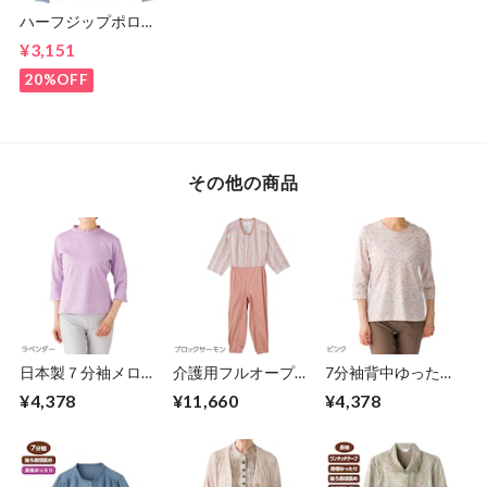
ハーフジップポロ衿
トレ－ナ－（紳士）
¥3,151
20%OFF
その他の商品
日本製７分袖メロー
介護用フルオープン
7分袖背中ゆったり
ネックＴシャツ（婦
つなぎパジャマ
着心地Tシャツ
¥4,378
¥11,660
¥4,378
人）
②(Ｍ～ＬＬ）
①（婦人）