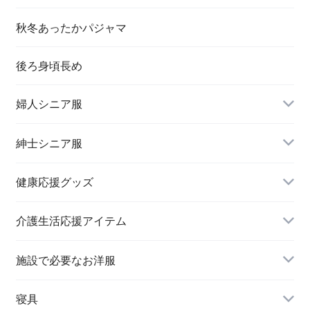
秋冬あったかパジャマ
後ろ身頃長め
婦人シニア服
トップス
紳士シニア服
健康応援グッズ
スラックス
介護生活応援アイテム
施設で必要なお洋服
婦人 トップス
寝具