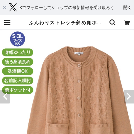
Xでフォローしてショップの最新情報を受け取ろう
開く
ふんわりストレッチ斜め釦ホ－ルニットカーディガン（婦人） | おしゃれシニアの衣料品店 コタケ