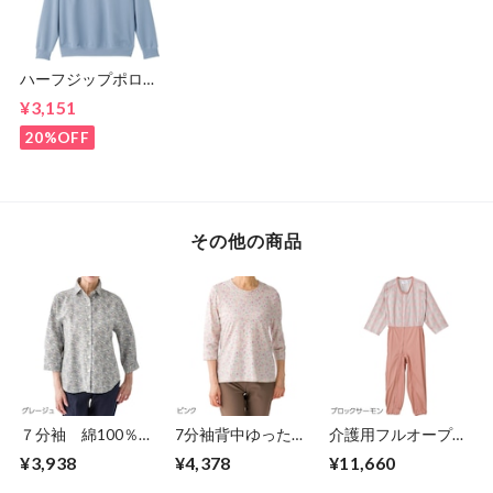
ハーフジップポロ衿
トレ－ナ－（紳士）
¥3,151
20%OFF
その他の商品
７分袖 綿100％花
7分袖背中ゆったり
介護用フルオープン
柄ブラウス（婦人）
着心地Tシャツ
つなぎパジャマ
¥3,938
¥4,378
¥11,660
①（婦人）
②(Ｍ～ＬＬ）