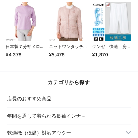
日本製７分袖メロー
ニットワンタッチテ
グンゼ 快適工房
ネックＴシャツ（婦
－プ丸首カーディガ
クレ－プ半ズボン下
¥4,378
¥5,478
¥1,870
人）
ン（婦人）
（前開き）
カテゴリから探す
店長のおすすめ商品
年間を通して着られる長袖インナ－
乾燥機（低温）対応アウター