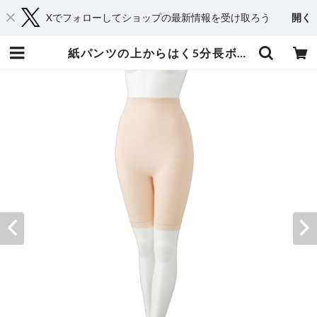
Xでフォローしてショップの最新情報を受け取ろう
開く
紙パンツの上からはく5分長ボトム（Ｍサイズ・Lサイズ） | おしゃれシニアの衣料品店 コタケ