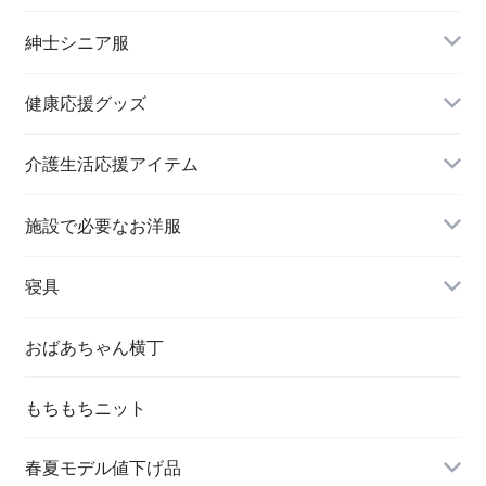
トップス
紳士シニア服
健康応援グッズ
スラックス
介護生活応援アイテム
施設で必要なお洋服
婦人 トップス
寝具
おばあちゃん横丁
もちもちニット
春夏モデル値下げ品