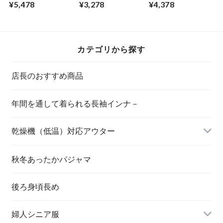
－プ丸首カーディガ
ラウス（婦人）
ーＴシャツ１（婦
¥5,478
¥3,278
¥4,378
ン（婦人）
人）
カテゴリから探す
店長のおすすめ商品
年間を通して着られる長袖インナ－
乾燥機（低温）対応アウター
秋冬あったかパジャマ
後ろ身頃長め
婦人シニア服