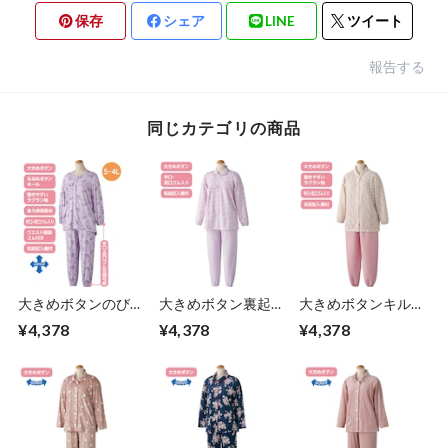
保存
シェア
LINE
ツイート
報告する
同じカテゴリの商品
大きめボタンのびの
大きめボタン裏起毛
大きめボタンキルト
びストレッチパジャ
お部屋着調パジャマ
お部屋着調パジャマ
¥4,378
¥4,378
¥4,378
マ Ｓサイズ～LLサ
（婦人）
（婦人）
イズ（婦人）