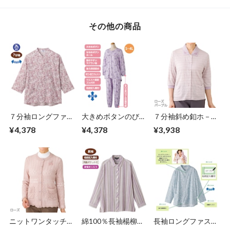
その他の商品
７分袖ロングファス
大きめボタンのびの
７分袖斜め釦ホ－ル
ナーＴシャツ③（婦
びストレッチパジャ
ポロカーデイ（婦
¥4,378
¥4,378
¥3,938
人）
マ Ｓサイズ～LLサ
人）
イズ（婦人）
ニットワンタッチテ
綿100％長袖楊柳ブ
長袖ロングファスナ