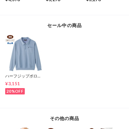
（婦人）
セール中の商品
ハーフジップポロ衿
トレ－ナ－（紳士）
¥3,151
20%OFF
その他の商品