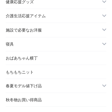
健康応援グッズ
スラックス
介護生活応援アイテム
施設で必要なお洋服
婦人 トップス
寝具
おばあちゃん横丁
もちもちニット
春夏モデル値下げ品
秋冬物お買い得商品