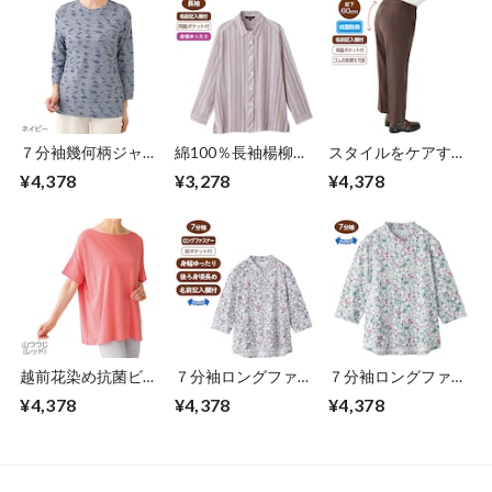
７分袖幾何柄ジャガ
綿100％長袖楊柳ブ
スタイルをケアする
ードＴシャツ（婦
ラウス（婦人）
パンツ(通年タイプ
¥4,378
¥3,278
¥4,378
人）
婦人）
越前花染め抗菌ビッ
７分袖ロングファス
７分袖ロングファス
グTシャツ（婦人）
ナーＴシャツ（婦
ナーＴシャツ②（婦
¥4,378
¥4,378
¥4,378
人）LLサイズのみ
人）