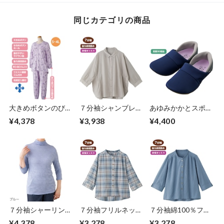
同じカテゴリの商品
大きめボタンのびの
７分袖シャンブレー
あゆみかかとスポッ
びストレッチパジャ
ブラウス（婦人）
と
¥4,378
¥3,938
¥4,400
マ Ｓサイズ～LLサ
イズ（婦人）
７分袖シャーリング
７分袖フリルネック
７分袖綿100％フリ
Ｔシャツ（婦人）
ブラウス（婦人）
ルネックブラウス
¥4,378
¥3,278
¥3,278