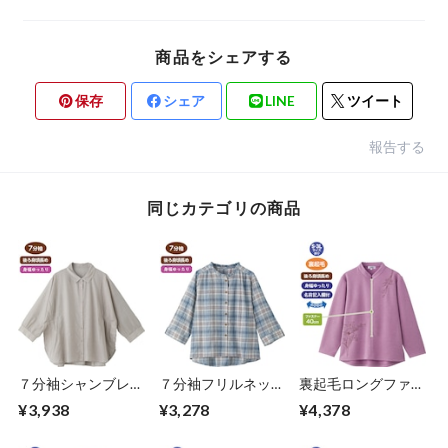
商品をシェアする
保存
シェア
LINE
ツイート
報告する
同じカテゴリの商品
７分袖シャンブレー
７分袖フリルネック
裏起毛ロングファス
ブラウス（婦人）
ブラウス（婦人）
ナートレーナー（婦
¥3,938
¥3,278
¥4,378
人）