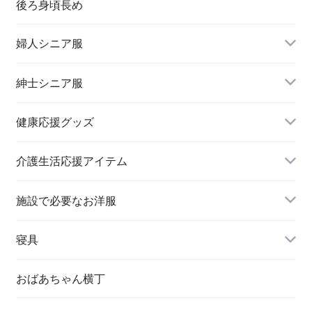
後ろ身頃長め
婦人シニア服
トップス
紳士シニア服
健康応援グッズ
スラックス
介護生活応援アイテム
施設で必要なお洋服
婦人 トップス
寝具
おばあちゃん横丁