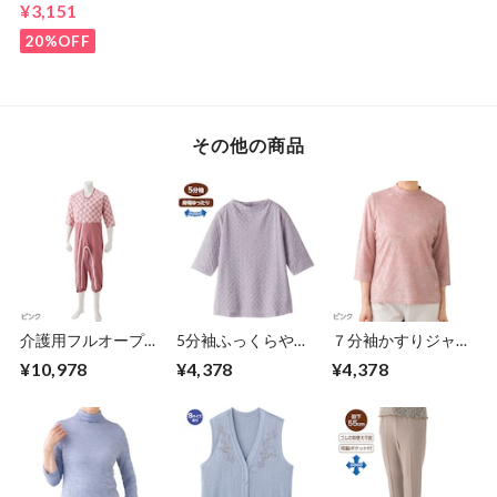
トレ－ナ－（紳士）
¥3,151
20%OFF
その他の商品
介護用フルオープン
5分袖ふっくらやわ
７分袖かすりジャガ
つなぎパジャマ（男
らかジャガードTシ
ードＴシャツ（婦
¥10,978
¥4,378
¥4,378
女兼用）
ャツ（婦人）
人）