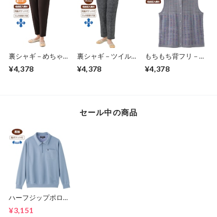
裏シャギ－めちゃら
裏シャギ－ツイル柄
もちもち背フリ－ス
くパンツ（婦人）
めちゃらくパンツ
ベスト②（婦人）
¥4,378
¥4,378
¥4,378
（婦人）
セール中の商品
ハーフジップポロ衿
トレ－ナ－（紳士）
¥3,151