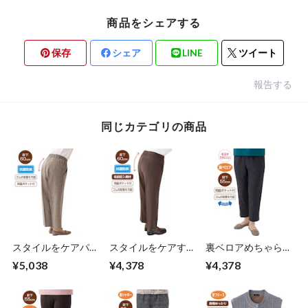
商品をシェアする
保存
シェア
LINE
ツイート
報告する
同じカテゴリの商品
スタイルをケアパン
スタイルをケアする
裏ベロアめちゃらく
ツ（春夏タイプ婦
パンツ(通年タイプ
パンツ（婦人）
¥5,038
¥4,378
¥4,378
人）
婦人）