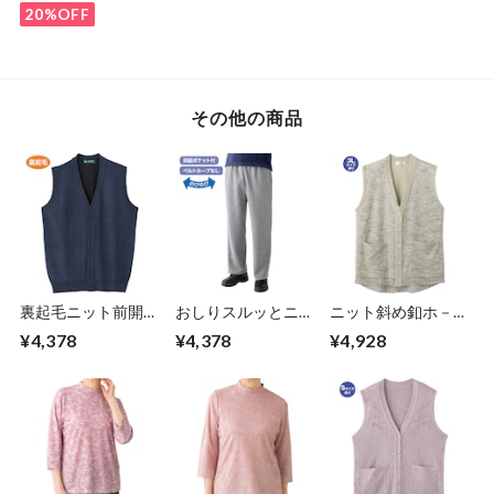
20%OFF
その他の商品
裏起毛ニット前開き
おしりスルッとニッ
ニット斜め釦ホ－ル
ベスト（紳士）
トパンツ（紳士）
V首ベスト①（婦
¥4,378
¥4,378
¥4,928
人）