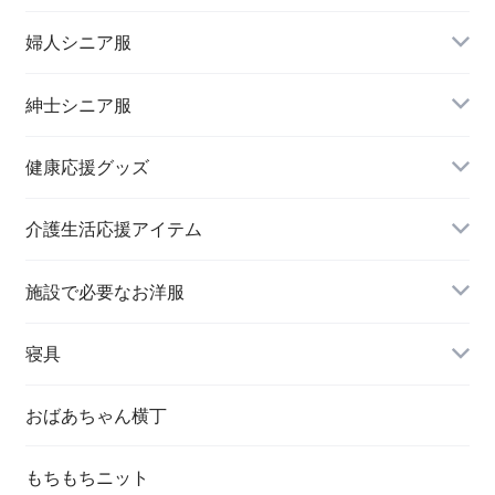
婦人シニア服
トップス
紳士シニア服
健康応援グッズ
スラックス
介護生活応援アイテム
施設で必要なお洋服
婦人 トップス
寝具
おばあちゃん横丁
もちもちニット