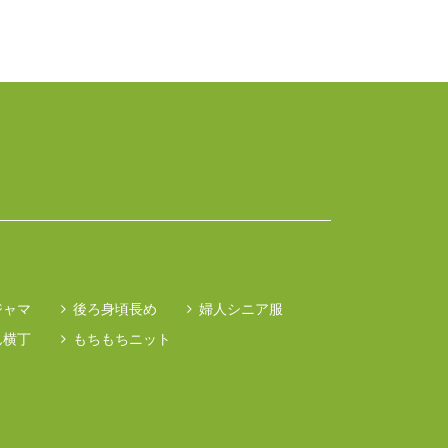
ジャマ
後ろ身頃長め
婦人シニア服
ん横丁
もちもちニット