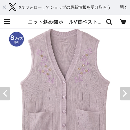
Xでフォローしてショップの最新情報を受け取ろう
開く
ニット斜め釦ホ－ルV首ベスト②（婦人） | おしゃれシニアの衣料品店 コタケ