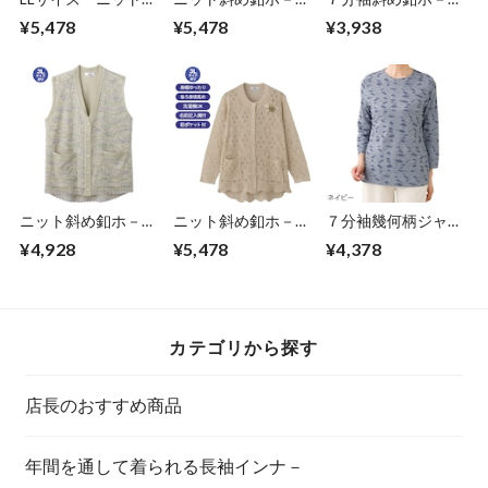
ッパーカーディガン
丸首カーディ（婦
ポロカーデイ（婦
¥5,478
¥5,478
¥3,938
（婦人）
人）
人）
ニット斜め釦ホ－ル
ニット斜め釦ホ－ル
７分袖幾何柄ジャガ
V首ベスト①（婦
丸首カーディ（婦
ードＴシャツ（婦
¥4,928
¥5,478
¥4,378
人）
人）3Lのみ
人）
カテゴリから探す
店長のおすすめ商品
年間を通して着られる長袖インナ－