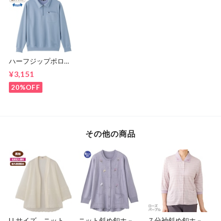
ハーフジップポロ衿
トレ－ナ－（紳士）
¥3,151
20%OFF
その他の商品
LLサイズ ニットト
ニット斜め釦ホ－ル
７分袖斜め釦ホ－ル