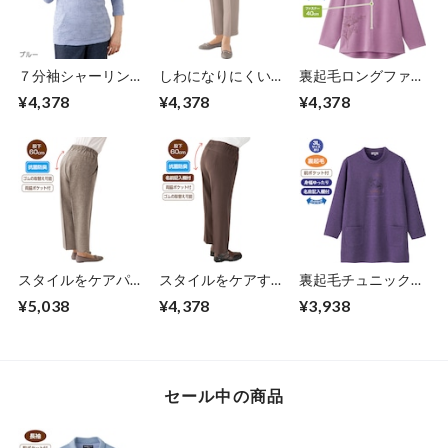
７分袖シャーリング
しわになりにくいス
裏起毛ロングファス
Ｔシャツ（婦人）
トレッチフリーパン
ナートレーナー（婦
¥4,378
¥4,378
¥4,378
ツ（婦人）
人）
スタイルをケアパン
スタイルをケアする
裏起毛チュニックト
ツ（春夏タイプ婦
パンツ(通年タイプ
レーナー①（婦人）
¥5,038
¥4,378
¥3,938
人）
婦人）
セール中の商品