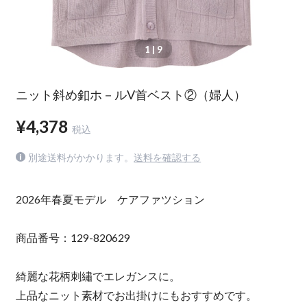
1
| 9
ニット斜め釦ホ－ルV首ベスト②（婦人）
¥4,378
税込
別途送料がかかります。
送料を確認する
2026年春夏モデル ケアファツション
商品番号：129-820629
綺麗な花柄刺繡でエレガンスに。
上品なニット素材でお出掛けにもおすすめです。