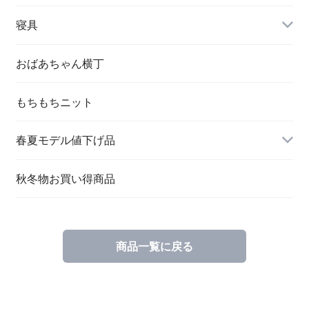
婦人 トップス
寝具
おばあちゃん横丁
もちもちニット
春夏モデル値下げ品
秋冬物お買い得商品
商品一覧に戻る