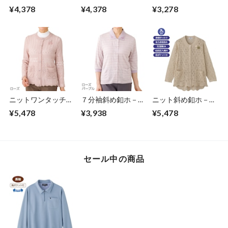
びストレッチパジャ
くパンツ（婦人）
¥4,378
¥4,378
¥3,278
マ Ｓサイズ～LLサ
イズ（婦人）
ニットワンタッチテ
７分袖斜め釦ホ－ル
ニット斜め釦ホ－ル
－プ丸首カーディガ
ポロカーデイ（婦
丸首カーディ（婦
¥5,478
¥3,938
¥5,478
ン（婦人）
人）
人）3Lのみ
セール中の商品