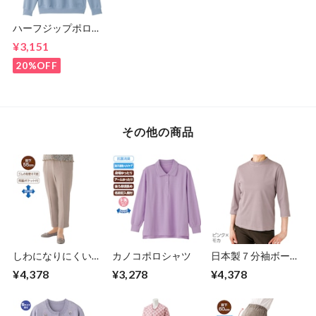
ハーフジップポロ衿
トレ－ナ－（紳士）
¥3,151
20%OFF
その他の商品
しわになりにくいス
カノコポロシャツ
日本製７分袖ボーダ
トレッチフリーパン
－柄ソフトＴシャツ
¥4,378
¥3,278
¥4,378
ツ（婦人）
（婦人）