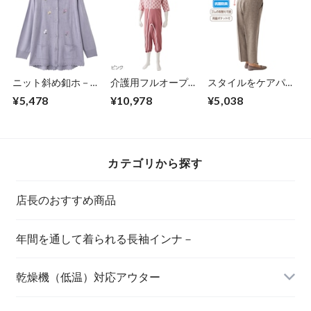
ニット斜め釦ホ－ル
介護用フルオープン
スタイルをケアパン
丸首カーディ（婦
つなぎパジャマ（男
ツ（春夏タイプ婦
¥5,478
¥10,978
¥5,038
人）
女兼用）
人）
カテゴリから探す
店長のおすすめ商品
年間を通して着られる長袖インナ－
乾燥機（低温）対応アウター