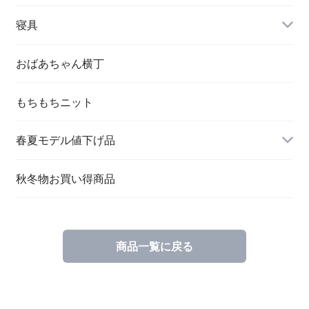
婦人 トップス
寝具
おばあちゃん横丁
もちもちニット
春夏モデル値下げ品
秋冬物お買い得商品
商品一覧に戻る