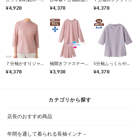
V首ベスト①（婦
ーダ－Ｔシャツ（婦
ナーＴシャツ（婦
¥4,928
¥4,378
¥4,378
人）
人）
人）LLサイズのみ
７分袖かすりジャガ
袖開きファスナーま
5分袖ふっくらやわ
ードＴシャツ（婦
えむきTシャツ
らかジャガードTシ
¥4,378
¥3,938
¥4,378
人）
ャツ（婦人）
カテゴリから探す
店長のおすすめ商品
年間を通して着られる長袖インナ－