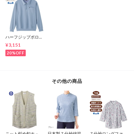
ハーフジップポロ衿
トレ－ナ－（紳士）
¥3,151
20%OFF
その他の商品
ニット斜め釦ホ－ル
日本製７分袖綿混ボ
７分袖ロングファス