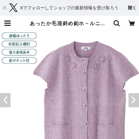
Xでフォローしてショップの最新情報を受け取ろう
開く
あったか毛混斜め釦ホ－ルニットベスト（婦人） | おしゃれシニアの衣料品店 コタケ