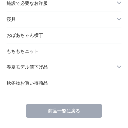
施設で必要なお洋服
婦人 トップス
寝具
おばあちゃん横丁
もちもちニット
春夏モデル値下げ品
秋冬物お買い得商品
商品一覧に戻る