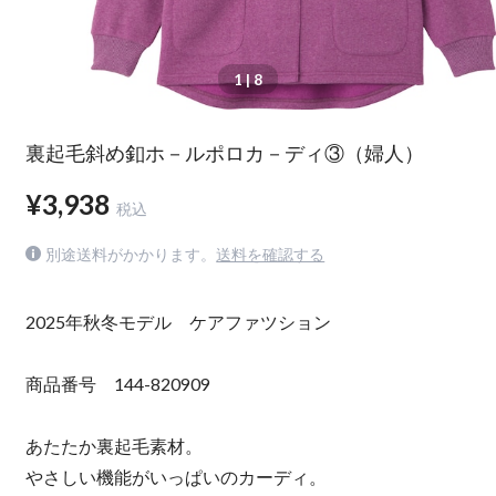
1
| 8
裏起毛斜め釦ホ－ルポロカ－ディ③（婦人）
¥3,938
税込
別途送料がかかります。
送料を確認する
2025年秋冬モデル ケアファツション
商品番号 144-820909
あたたか裏起毛素材。
やさしい機能がいっぱいのカーディ。