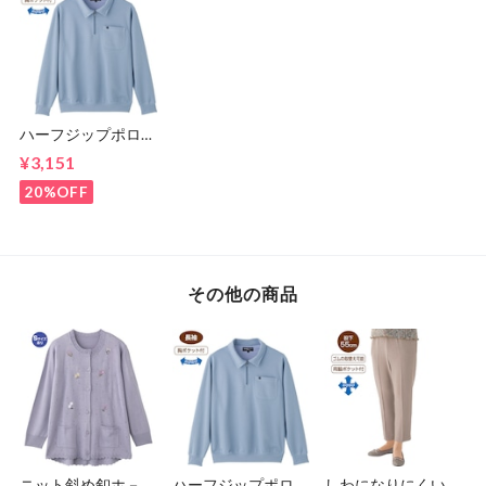
ハーフジップポロ衿
トレ－ナ－（紳士）
¥3,151
20%OFF
その他の商品
ニット斜め釦ホ－ル
ハーフジップポロ衿
しわになりにくいス