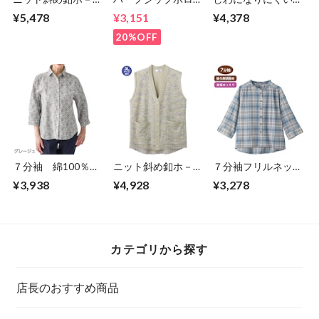
丸首カーディ（婦
トレ－ナ－（紳士）
トレッチフリーパン
¥5,478
¥3,151
¥4,378
人）
ツ（婦人）
20%OFF
７分袖 綿100％花
ニット斜め釦ホ－ル
７分袖フリルネック
柄ブラウス（婦人）
V首ベスト①（婦
ブラウス（婦人）
¥3,938
¥4,928
¥3,278
人）
カテゴリから探す
店長のおすすめ商品