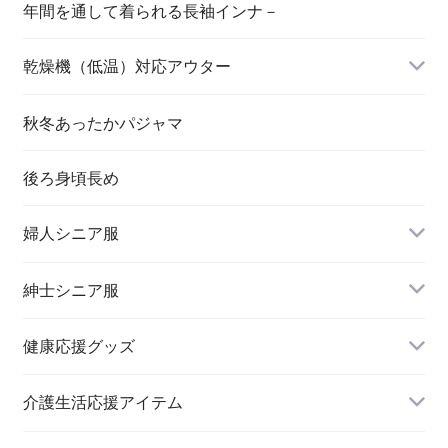
年間を通して着られる長袖インナ－
乾燥機（低温）対応アウター
秋冬あったかパジャマ
後ろ身頃長め
婦人シニア服
トップス
紳士シニア服
健康応援グッズ
スラックス
介護生活応援アイテム