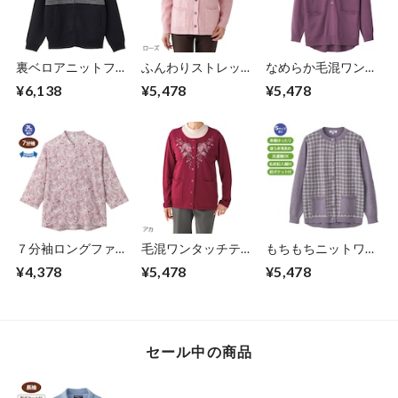
裏ベロアニットフル
ふんわりストレッチ
なめらか毛混ワンタ
ジップジャケット
ワンタッチテ－プニ
ッチテ－プニットカ
¥6,138
¥5,478
¥5,478
（紳士）
ットカ－ディガン
－ディガン（婦人）
（婦人）
７分袖ロングファス
毛混ワンタッチテ－
もちもちニットワン
ナーＴシャツ③（婦
プニットカ－ディガ
タッチテ－プカーデ
¥4,378
¥5,478
¥5,478
人）
ン（婦人）
ィガン1①（婦人）
セール中の商品