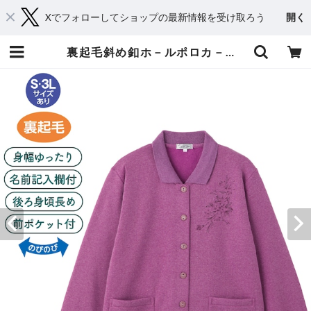
Xでフォローしてショップの最新情報を受け取ろう
開く
裏起毛斜め釦ホ－ルポロカ－ディ③（婦人） | おしゃれシニアの衣料品店 コタケ